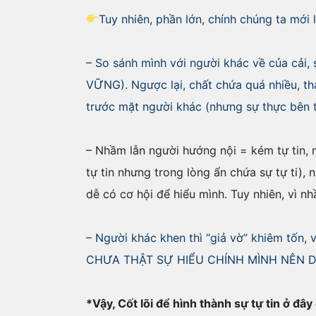
Tuy nhiên, phần lớn, chính chúng ta mới
– So sánh mình với người khác về của c
VỮNG). Ngược lại, chất chứa quá nhiều, tha
trước mặt người khác (nhưng sự thực bên t
– Nhầm lẫn người hướng nội = kém tự tin, 
tự tin nhưng trong lòng ẩn chứa sự tự ti), 
dễ có cơ hội để hiểu mình. Tuy nhiên, vì n
– Người khác khen thì “giả vờ” khiêm tốn, 
CHƯA THẬT SỰ HIỂU CHÍNH MÌNH NÊN D
*Vậy, Cốt lõi để hình thành sự tự tin ở đây 