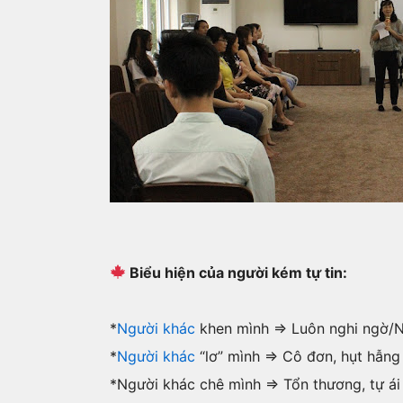
Biểu hiện của người kém tự tin:
*
Người khác
khen mình => Luôn nghi ngờ/
*
Người khác
“lơ” mình => Cô đơn, hụt hẫng
*Người khác chê mình => Tổn thương, tự ái 