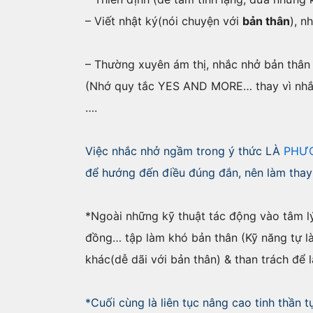
– Viết nhật ký(nói chuyện với
bản thân
), n
– Thường xuyên ám thị, nhắc nhở bản thân 
(Nhớ quy tắc YES AND MORE… thay vì nhắc 
….
Việc nhắc nhở ngầm trong ý thức LÀ
PHƯ
để hướng đến điều đúng đắn, nên làm thay v
*Ngoài những kỹ thuật tác động vào tâm lý
đồng… tập làm khó bản thân (Kỹ năng tự là
khác(dễ dãi với bản thân) & than trách để 
*Cuối cùng là liên tục nâng cao tinh thần 