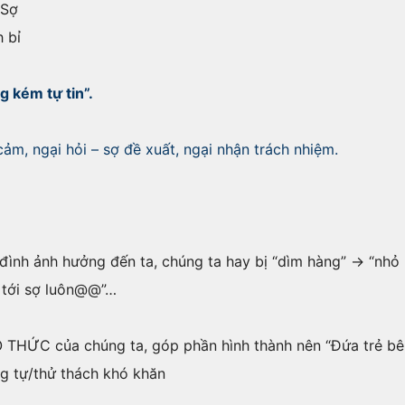
 Sợ
 bỉ
g kém tự tin”.
ảm, ngại hỏi – sợ đề xuất, ngại nhận trách nhiệm.
ình ảnh hưởng đến ta, chúng ta hay bị “dìm hàng” -> “nhỏ b
tệ tới sợ luôn@@”…
 THỨC của chúng ta, góp phần hình thành nên “Đứa trẻ bên 
g tự/thử thách khó khăn