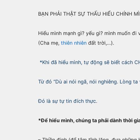
BẠN PHẢI THẬT SỰ THẤU HIỂU CHÍNH M
Hiểu mình mạnh gì? yếu gì? mình muốn đi 
(Cha mẹ,
thiên nhiên
đất trời,…).
*Khi đã hiểu mình, tự động sẽ biết cách 
Từ đó “Dù ai nói ngã, nói nghiêng. Lòng t
Đó là sự tự tin đích thực.
*Để hiểu mình, chúng ta phải dành thời gi
– Thiền định (để tâm tĩnh lặng, đưa những 