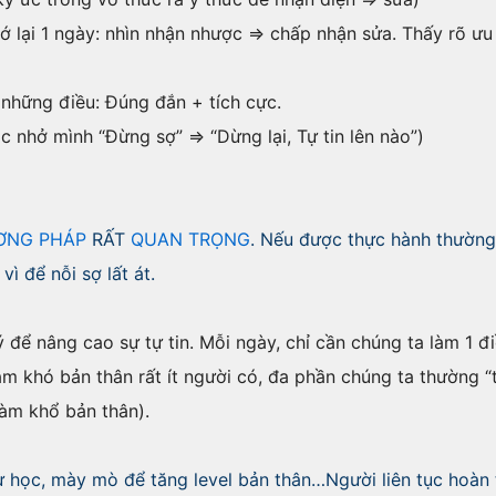
hớ lại 1 ngày: nhìn nhận nhược => chấp nhận sửa. Thấy rõ ưu
những điều: Đúng đắn + tích cực.
nhở mình “Đừng sợ” => “Dừng lại, Tự tin lên nào”)
ƠNG PHÁP
RẤT
QUAN TRỌNG
. Nếu được thực hành thường
ì để nỗi sợ lất át.
 để nâng cao sự tự tin. Mỗi ngày, chỉ cần chúng ta làm 1 đ
m khó bản thân rất ít người có, đa phần chúng ta thường 
làm khổ bản thân).
tự học, mày mò để tăng level bản thân…Người liên tục hoàn 