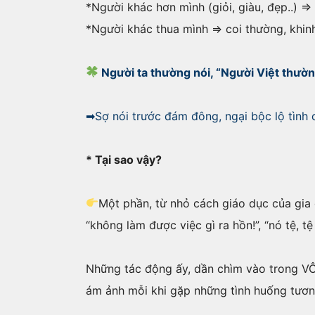
*Người khác hơn mình (giỏi, giàu, đẹp..) =>
*Người khác thua mình => coi thường, khinh
Người ta thường nói, “Người Việt thườn
➡Sợ nói trước đám đông, ngại bộc lộ tình c
* Tại sao vậy?
Một phần, từ nhỏ cách giáo dục của gia đ
“không làm được việc gì ra hồn!”, “nó tệ, 
Những tác động ấy, dần chìm vào trong VÔ
ám ảnh mỗi khi gặp những tình huống tươn