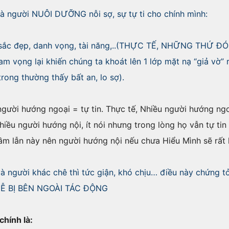
 là người NUÔI DƯỠNG nỗi sợ, sự tự ti cho chính mình:
ải, sắc đẹp, danh vọng, tài năng,..(THỰC TẾ, NHỮNG TH
m vọng lại khiến chúng ta khoát lên 1 lớp mặt nạ “giả vờ” rấ
rong thường thấy bất an, lo sợ).
người hướng ngoại = tự tin. Thực tế, Nhiều người hướng ngo
nhiều người hướng nội, ít nói nhưng trong lòng họ vẫn tự ti
hầm lẫn này nên người hướng nội nếu chưa Hiểu Mình sẽ rất 
và người khác chê thì tức giận, khó chịu… điều này chứng tỏ
Ễ BỊ BÊN NGOÀI TÁC ĐỘNG
chính là: