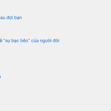
au đợi bạn
 “sự bạc bẽo” của người đời
n