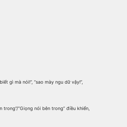
iết gì mà nói!”, “sao mày ngu dữ vậy!”,
trong”/”Giọng nói bên trong” điều khiển,