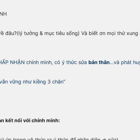
ÌNH
về đâu?(lý tưởng & mục tiêu sống) Và biết ơn mọi thứ xun
CHẤP NHẬN chính mình, có ý thức sửa
bản thân
…và phát hu
a vẫn vững như kiềng 3 chân”
an kết nối với chính mình:
ký ức trong vô thức ra ý thức để nhận diện => sửa)