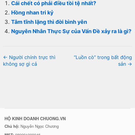
Cái chết có phải điều tồi tệ nhất?
Hồng nhan tri kỷ
Tâm tĩnh lặng thì đời bình yên
Nguyên Nhân Thực Sự của Vấn Đề xảy ra là gì?
← Người chính trực thì
“Luồn cò” trong bất động
không sợ gì cả
sản →
HỘ KINH DOANH CHUONG.VN
Chủ hộ:
Nguyễn Ngọc Chương
MST:
089091000046