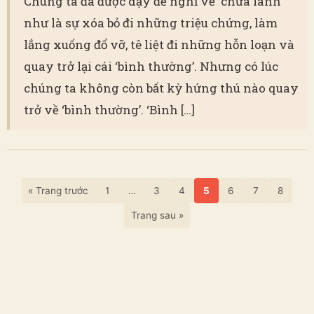
Chúng ta đã được dạy để nghĩ về ‘chữa lành‘
như là sự xóa bỏ đi những triệu chứng, làm
lắng xuống đổ vỡ, tê liệt đi những hỗn loạn và
quay trở lại cái ‘bình thường’. Nhưng có lúc
chúng ta không còn bất kỳ hứng thú nào quay
trở về ‘bình thường’. ‘Bình […]
« Trang trước
1
…
3
4
5
6
7
8
Trang sau »