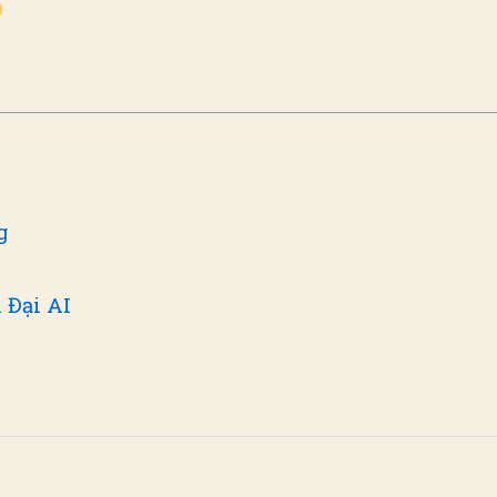
g
 Đại AI