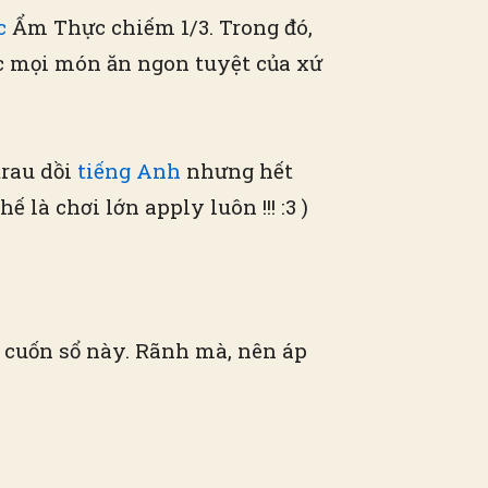
c
Ẩm Thực chiếm 1/3. Trong đó,
ức mọi món ăn ngon tuyệt của xứ
trau dồi
tiếng Anh
nhưng hết
là chơi lớn apply luôn !!! :3 )
 cuốn sổ này. Rãnh mà, nên áp