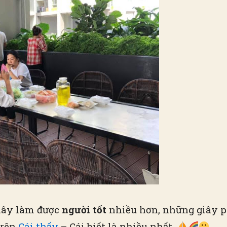
iây làm được
người tốt
nhiều hơn, những giây ph
rên
Cái thấy
– Cái biết là nhiều nhất,