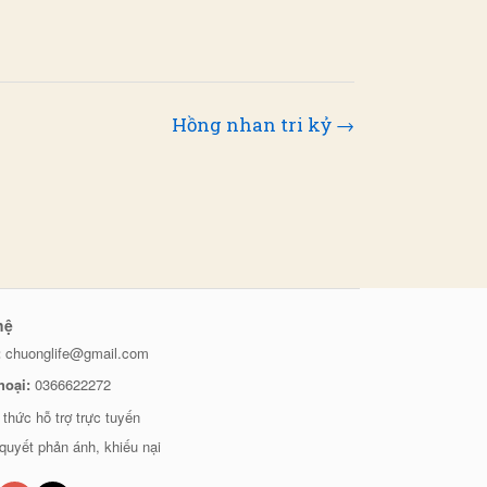
Hồng nhan tri kỷ →
hệ
:
chuonglife@gmail.com
hoại:
0366622272
 thức hỗ trợ trực tuyến
 quyết phản ánh, khiếu nại