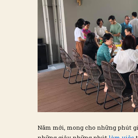
Năm mới, mong cho những phút g
những giây những phút
làm việc
t