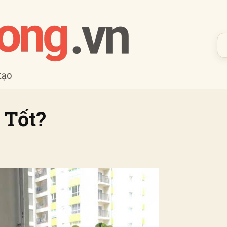
tạo
 Tốt?