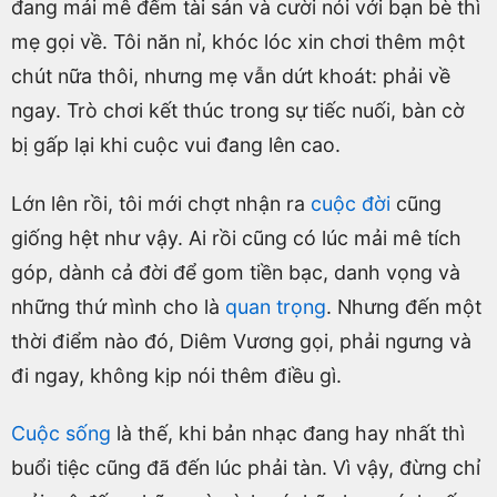
đang mải mê đếm tài sản và cười nói với bạn bè thì
mẹ gọi về. Tôi năn nỉ, khóc lóc xin chơi thêm một
chút nữa thôi, nhưng mẹ vẫn dứt khoát: phải về
ngay. Trò chơi kết thúc trong sự tiếc nuối, bàn cờ
bị gấp lại khi cuộc vui đang lên cao.
Lớn lên rồi, tôi mới chợt nhận ra
cuộc đời
cũng
giống hệt như vậy. Ai rồi cũng có lúc mải mê tích
góp, dành cả đời để gom tiền bạc, danh vọng và
những thứ mình cho là
quan trọng
. Nhưng đến một
thời điểm nào đó, Diêm Vương gọi, phải ngưng và
đi ngay, không kịp nói thêm điều gì.
Cuộc sống
là thế, khi bản nhạc đang hay nhất thì
buổi tiệc cũng đã đến lúc phải tàn. Vì vậy, đừng chỉ